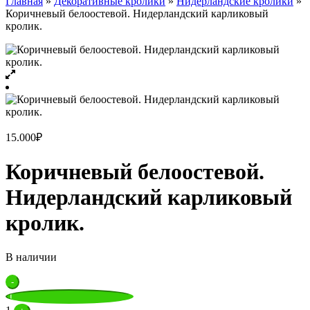
Главная
»
Декоративные кролики
»
Нидерландские кролики
»
Коричневый белоостевой. Нидерландский карликовый
кролик.
15.000
₽
Коричневый белоостевой.
Нидерландский карликовый
кролик.
В наличии
Quantity
-