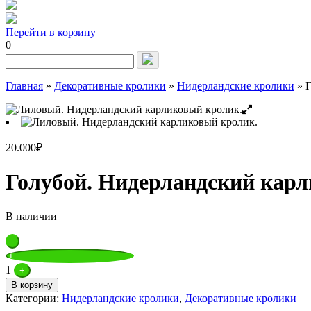
Перейти в корзину
0
Запрос
для
поиска:
Главная
»
Декоративные кролики
»
Нидерландские кролики
»
Г
20.000
₽
Голубой. Нидерландский кар
В наличии
Quantity
-
1
+
В корзину
Категории:
Нидерландские кролики
,
Декоративные кролики