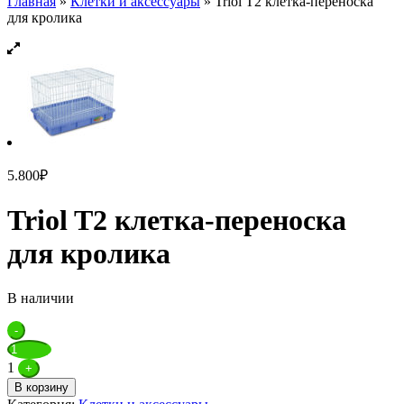
Главная
»
Клетки и аксессуары
»
Triol T2 клетка-переноска
для кролика
5.800
₽
Triol T2 клетка-переноска
для кролика
В наличии
Quantity
-
1
+
В корзину